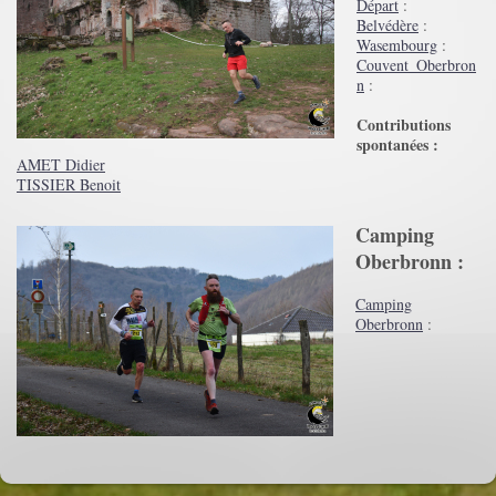
Départ
:
Belvédère
:
Wasembourg
:
Couvent_Oberbron
n
:
Contributions
spontanées :
AMET Didier
TISSIER Benoit
​Camping
Oberbronn :
Camping
Oberbronn
: