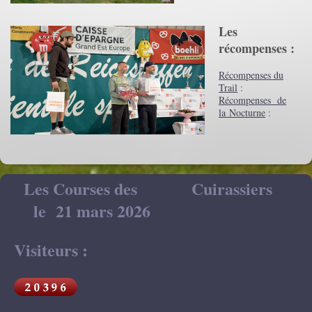
Les
récompenses​ :
Récompenses du
Trail
:
Récompenses de
la Nocturne
:
Les Courses des Cuirassiers
le 21 mars 2026
Visiteurs :