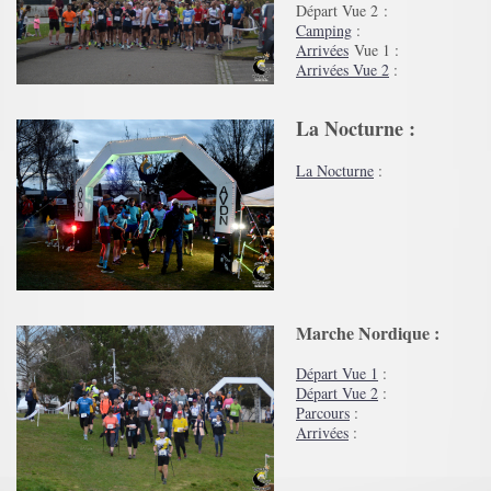
Départ Vue 2 :
Camping
:
Arrivées
Vue 1 :
Arrivées Vue 2
:
La Nocturne :
La Nocturne
:
Marche Nordique :
Départ Vue 1
:
Départ Vue 2
:
Parcours
:
Arrivées
: